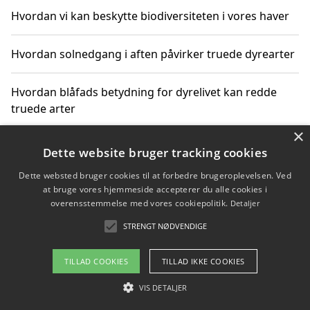
Hvordan vi kan beskytte biodiversiteten i vores haver
Hvordan solnedgang i aften påvirker truede dyrearter
Hvordan blåfads betydning for dyrelivet kan redde
truede arter
×
Hvordan kan gaver til unge voksne støtte bevarelsen
Dette website bruger tracking cookies
af truede dyrearter
Dette websted bruger cookies til at forbedre brugeroplevelsen. Ved
at bruge vores hjemmeside accepterer du alle cookies i
overensstemmelse med vores cookiepolitik.
Detaljer
STRENGT NØDVENDIGE
Copyright 2026 - Pilanto Aps
Om / kontakt
Blog
Betingelser
TILLAD COOKIES
TILLAD IKKE COOKIES
VIS DETALJER