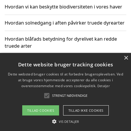
Hvordan vi kan beskytte biodiversiteten i vores haver
Hvordan solnedgang i aften påvirker truede dyrearter
Hvordan blåfads betydning for dyrelivet kan redde
truede arter
×
Hvordan kan gaver til unge voksne støtte bevarelsen
Dette website bruger tracking cookies
af truede dyrearter
Dette websted bruger cookies til at forbedre brugeroplevelsen. Ved
at bruge vores hjemmeside accepterer du alle cookies i
overensstemmelse med vores cookiepolitik.
Detaljer
STRENGT NØDVENDIGE
Copyright 2026 - Pilanto Aps
Om / kontakt
Blog
Betingelser
TILLAD COOKIES
TILLAD IKKE COOKIES
VIS DETALJER