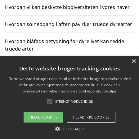
Hvordan vi kan beskytte biodiversiteten i vores haver
Hvordan solnedgang i aften påvirker truede dyrearter
Hvordan blåfads betydning for dyrelivet kan redde
truede arter
×
Hvordan kan gaver til unge voksne støtte bevarelsen
Dette website bruger tracking cookies
af truede dyrearter
Dette websted bruger cookies til at forbedre brugeroplevelsen. Ved
at bruge vores hjemmeside accepterer du alle cookies i
overensstemmelse med vores cookiepolitik.
Detaljer
STRENGT NØDVENDIGE
Copyright 2026 - Pilanto Aps
Om / kontakt
Blog
Betingelser
TILLAD COOKIES
TILLAD IKKE COOKIES
VIS DETALJER