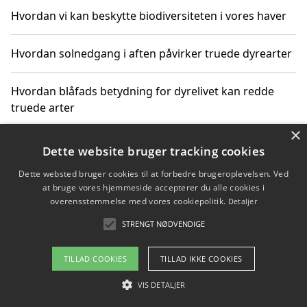
Hvordan vi kan beskytte biodiversiteten i vores haver
Hvordan solnedgang i aften påvirker truede dyrearter
Hvordan blåfads betydning for dyrelivet kan redde
truede arter
×
Hvordan kan gaver til unge voksne støtte bevarelsen
Dette website bruger tracking cookies
af truede dyrearter
Dette websted bruger cookies til at forbedre brugeroplevelsen. Ved
at bruge vores hjemmeside accepterer du alle cookies i
overensstemmelse med vores cookiepolitik.
Detaljer
STRENGT NØDVENDIGE
Copyright 2026 - Pilanto Aps
Om / kontakt
Blog
Betingelser
TILLAD COOKIES
TILLAD IKKE COOKIES
VIS DETALJER