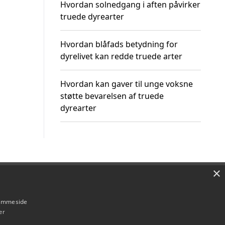
Hvordan solnedgang i aften påvirker
truede dyrearter
Hvordan blåfads betydning for
dyrelivet kan redde truede arter
Hvordan kan gaver til unge voksne
støtte bevarelsen af truede
dyrearter
×
Om / kontakt
Blog
Betingelser
hjemmeside
er