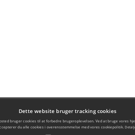
Dette website bruger tracking cookies
sted bruger cookies til at forbedre brugeroplevelsen. Ved at bruge vores 
ccepterer du alle cookies i overensstemmelse med vores cookiepolitik.
Detalj