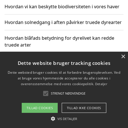
Hvordan vi kan beskytte biodiversiteten i vores haver
Hvordan solnedgang i aften påvirker truede dyrearter
Hvordan blåfads betydning for dyrelivet kan redde
truede arter
×
Hvordan kan gaver til unge voksne støtte bevarelsen
Dette website bruger tracking cookies
af truede dyrearter
Dette websted bruger cookies til at forbedre brugeroplevelsen. Ved
at bruge vores hjemmeside accepterer du alle cookies i
overensstemmelse med vores cookiepolitik.
Detaljer
STRENGT NØDVENDIGE
Copyright 2026 - Pilanto Aps
Om / kontakt
Blog
Betingelser
TILLAD COOKIES
TILLAD IKKE COOKIES
VIS DETALJER