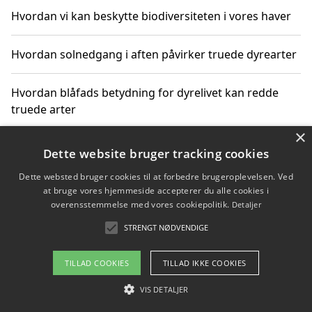
Hvordan vi kan beskytte biodiversiteten i vores haver
Hvordan solnedgang i aften påvirker truede dyrearter
Hvordan blåfads betydning for dyrelivet kan redde
truede arter
×
Hvordan kan gaver til unge voksne støtte bevarelsen
Dette website bruger tracking cookies
af truede dyrearter
Dette websted bruger cookies til at forbedre brugeroplevelsen. Ved
at bruge vores hjemmeside accepterer du alle cookies i
overensstemmelse med vores cookiepolitik.
Detaljer
STRENGT NØDVENDIGE
Copyright 2026 - Pilanto Aps
Om / kontakt
Blog
Betingelser
TILLAD COOKIES
TILLAD IKKE COOKIES
VIS DETALJER