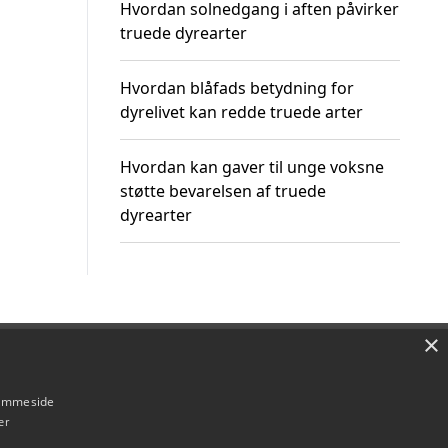
Hvordan solnedgang i aften påvirker
truede dyrearter
Hvordan blåfads betydning for
dyrelivet kan redde truede arter
Hvordan kan gaver til unge voksne
støtte bevarelsen af truede
dyrearter
×
Om / kontakt
Blog
Betingelser
hjemmeside
er