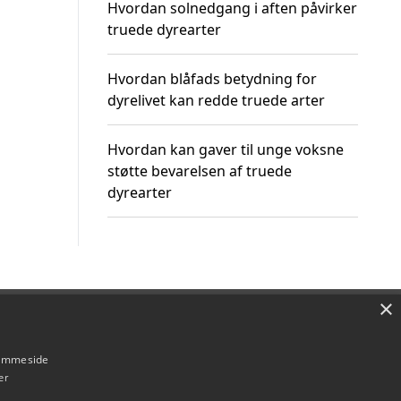
Hvordan solnedgang i aften påvirker
truede dyrearter
Hvordan blåfads betydning for
dyrelivet kan redde truede arter
Hvordan kan gaver til unge voksne
støtte bevarelsen af truede
dyrearter
×
Om / kontakt
Blog
Betingelser
hjemmeside
er