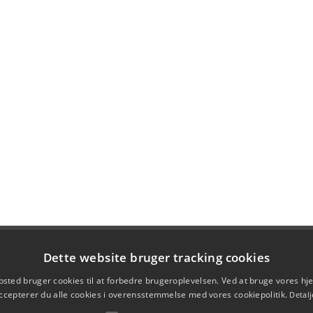
Dette website bruger tracking cookies
sted bruger cookies til at forbedre brugeroplevelsen. Ved at bruge vores 
ccepterer du alle cookies i overensstemmelse med vores cookiepolitik.
Detalj