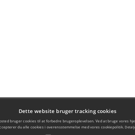
Dette website bruger tracking cookies
sted bruger cookies til at forbedre brugeroplevelsen. Ved at bruge vores 
ccepterer du alle cookies i overensstemmelse med vores cookiepolitik.
Detalj