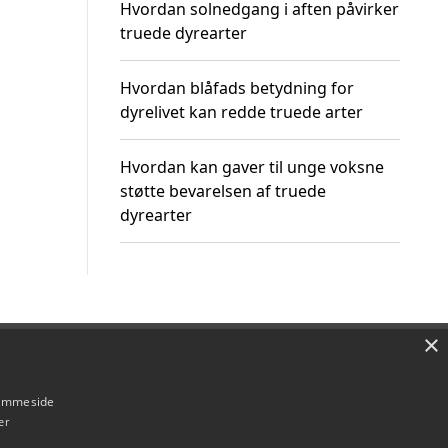
Hvordan solnedgang i aften påvirker
truede dyrearter
Hvordan blåfads betydning for
dyrelivet kan redde truede arter
Hvordan kan gaver til unge voksne
støtte bevarelsen af truede
dyrearter
×
Om / kontakt
Blog
Betingelser
hjemmeside
er