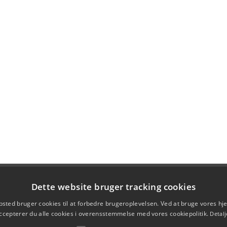
Dette website bruger tracking cookies
sted bruger cookies til at forbedre brugeroplevelsen. Ved at bruge vores 
ccepterer du alle cookies i overensstemmelse med vores cookiepolitik.
Detalj