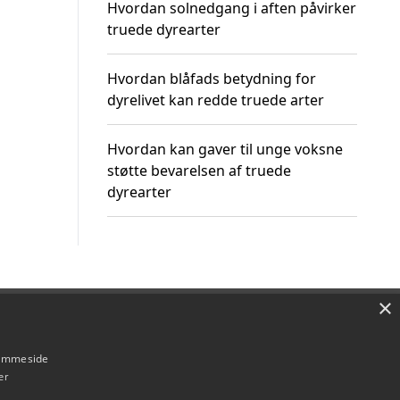
Hvordan solnedgang i aften påvirker
truede dyrearter
Hvordan blåfads betydning for
dyrelivet kan redde truede arter
Hvordan kan gaver til unge voksne
støtte bevarelsen af truede
dyrearter
×
Om / kontakt
Blog
Betingelser
hjemmeside
er