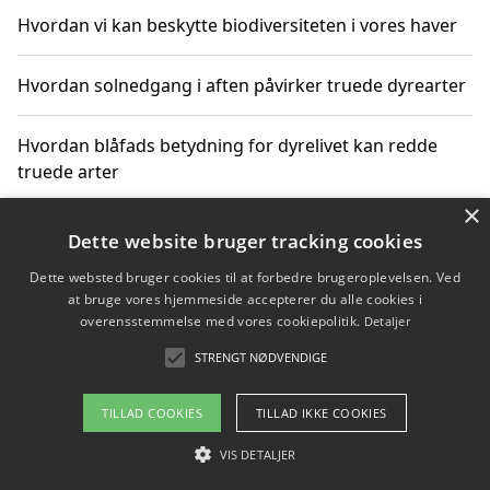
Hvordan vi kan beskytte biodiversiteten i vores haver
Hvordan solnedgang i aften påvirker truede dyrearter
Hvordan blåfads betydning for dyrelivet kan redde
truede arter
×
Hvordan kan gaver til unge voksne støtte bevarelsen
Dette website bruger tracking cookies
af truede dyrearter
Dette websted bruger cookies til at forbedre brugeroplevelsen. Ved
at bruge vores hjemmeside accepterer du alle cookies i
overensstemmelse med vores cookiepolitik.
Detaljer
STRENGT NØDVENDIGE
Copyright 2026 - Pilanto Aps
Om / kontakt
Blog
Betingelser
TILLAD COOKIES
TILLAD IKKE COOKIES
VIS DETALJER