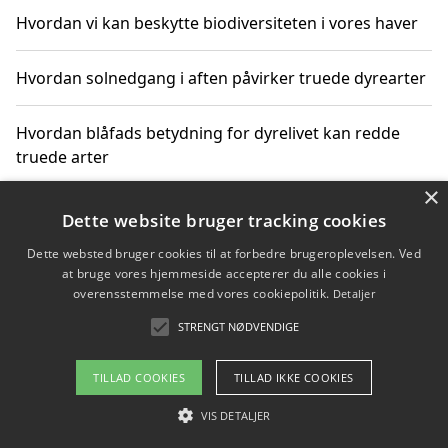
Hvordan vi kan beskytte biodiversiteten i vores haver
Hvordan solnedgang i aften påvirker truede dyrearter
Hvordan blåfads betydning for dyrelivet kan redde
truede arter
×
Hvordan kan gaver til unge voksne støtte bevarelsen
Dette website bruger tracking cookies
af truede dyrearter
Dette websted bruger cookies til at forbedre brugeroplevelsen. Ved
at bruge vores hjemmeside accepterer du alle cookies i
overensstemmelse med vores cookiepolitik.
Detaljer
STRENGT NØDVENDIGE
Copyright 2026 - Pilanto Aps
Om / kontakt
Blog
Betingelser
TILLAD COOKIES
TILLAD IKKE COOKIES
VIS DETALJER