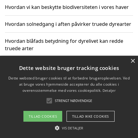
Hvordan vi kan beskytte biodiversiteten i vores haver
Hvordan solnedgang i aften påvirker truede dyrearter
Hvordan blåfads betydning for dyrelivet kan redde
truede arter
×
Hvordan kan gaver til unge voksne støtte bevarelsen
Dette website bruger tracking cookies
af truede dyrearter
Dette websted bruger cookies til at forbedre brugeroplevelsen. Ved
at bruge vores hjemmeside accepterer du alle cookies i
overensstemmelse med vores cookiepolitik.
Detaljer
STRENGT NØDVENDIGE
Copyright 2026 - Pilanto Aps
Om / kontakt
Blog
Betingelser
TILLAD COOKIES
TILLAD IKKE COOKIES
VIS DETALJER