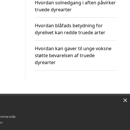
Hvordan solnedgang i aften påvirker
truede dyrearter
Hvordan blåfads betydning for
dyrelivet kan redde truede arter
Hvordan kan gaver til unge voksne
støtte bevarelsen af truede
dyrearter
×
Om / kontakt
Blog
Betingelser
hjemmeside
er