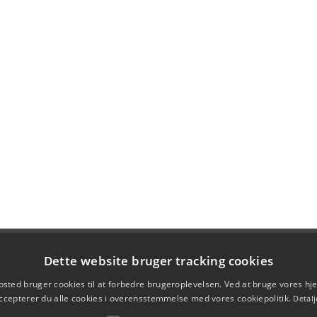
Dette website bruger tracking cookies
sted bruger cookies til at forbedre brugeroplevelsen. Ved at bruge vores 
ccepterer du alle cookies i overensstemmelse med vores cookiepolitik.
Detalj