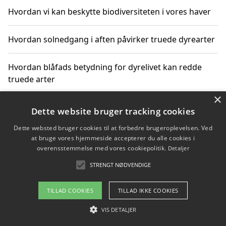
Hvordan vi kan beskytte biodiversiteten i vores haver
Hvordan solnedgang i aften påvirker truede dyrearter
Hvordan blåfads betydning for dyrelivet kan redde
truede arter
×
Hvordan kan gaver til unge voksne støtte bevarelsen
Dette website bruger tracking cookies
af truede dyrearter
Dette websted bruger cookies til at forbedre brugeroplevelsen. Ved
at bruge vores hjemmeside accepterer du alle cookies i
overensstemmelse med vores cookiepolitik.
Detaljer
STRENGT NØDVENDIGE
Copyright 2026 - Pilanto Aps
Om / kontakt
Blog
Betingelser
TILLAD COOKIES
TILLAD IKKE COOKIES
VIS DETALJER