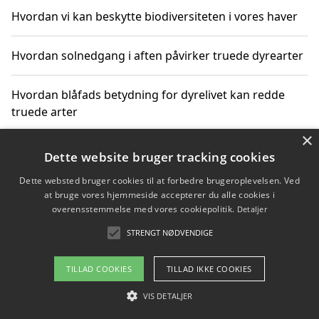
Hvordan vi kan beskytte biodiversiteten i vores haver
Hvordan solnedgang i aften påvirker truede dyrearter
Hvordan blåfads betydning for dyrelivet kan redde
truede arter
×
Hvordan kan gaver til unge voksne støtte bevarelsen
Dette website bruger tracking cookies
af truede dyrearter
Dette websted bruger cookies til at forbedre brugeroplevelsen. Ved
at bruge vores hjemmeside accepterer du alle cookies i
overensstemmelse med vores cookiepolitik.
Detaljer
STRENGT NØDVENDIGE
Copyright 2026 - Pilanto Aps
Om / kontakt
Blog
Betingelser
TILLAD COOKIES
TILLAD IKKE COOKIES
VIS DETALJER