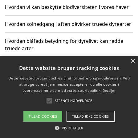
Hvordan vi kan beskytte biodiversiteten i vores haver
Hvordan solnedgang i aften påvirker truede dyrearter
Hvordan blåfads betydning for dyrelivet kan redde
truede arter
×
Hvordan kan gaver til unge voksne støtte bevarelsen
Dette website bruger tracking cookies
af truede dyrearter
Dette websted bruger cookies til at forbedre brugeroplevelsen. Ved
at bruge vores hjemmeside accepterer du alle cookies i
overensstemmelse med vores cookiepolitik.
Detaljer
STRENGT NØDVENDIGE
Copyright 2026 - Pilanto Aps
Om / kontakt
Blog
Betingelser
TILLAD COOKIES
TILLAD IKKE COOKIES
VIS DETALJER