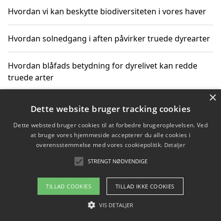
Hvordan vi kan beskytte biodiversiteten i vores haver
Hvordan solnedgang i aften påvirker truede dyrearter
Hvordan blåfads betydning for dyrelivet kan redde
truede arter
×
Hvordan kan gaver til unge voksne støtte bevarelsen
Dette website bruger tracking cookies
af truede dyrearter
Dette websted bruger cookies til at forbedre brugeroplevelsen. Ved
at bruge vores hjemmeside accepterer du alle cookies i
overensstemmelse med vores cookiepolitik.
Detaljer
STRENGT NØDVENDIGE
Copyright 2026 - Pilanto Aps
Om / kontakt
Blog
Betingelser
TILLAD COOKIES
TILLAD IKKE COOKIES
VIS DETALJER