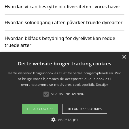
Hvordan vi kan beskytte biodiversiteten i vores haver
Hvordan solnedgang i aften påvirker truede dyrearter
Hvordan blåfads betydning for dyrelivet kan redde
truede arter
×
Hvordan kan gaver til unge voksne støtte bevarelsen
Dette website bruger tracking cookies
af truede dyrearter
Dette websted bruger cookies til at forbedre brugeroplevelsen. Ved
at bruge vores hjemmeside accepterer du alle cookies i
overensstemmelse med vores cookiepolitik.
Detaljer
STRENGT NØDVENDIGE
Copyright 2026 - Pilanto Aps
Om / kontakt
Blog
Betingelser
TILLAD COOKIES
TILLAD IKKE COOKIES
VIS DETALJER