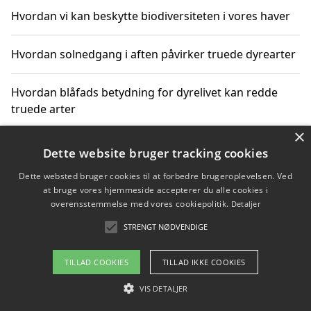
Hvordan vi kan beskytte biodiversiteten i vores haver
Hvordan solnedgang i aften påvirker truede dyrearter
Hvordan blåfads betydning for dyrelivet kan redde
truede arter
×
Hvordan kan gaver til unge voksne støtte bevarelsen
Dette website bruger tracking cookies
af truede dyrearter
Dette websted bruger cookies til at forbedre brugeroplevelsen. Ved
at bruge vores hjemmeside accepterer du alle cookies i
overensstemmelse med vores cookiepolitik.
Detaljer
STRENGT NØDVENDIGE
Copyright 2026 - Pilanto Aps
Om / kontakt
Blog
Betingelser
TILLAD COOKIES
TILLAD IKKE COOKIES
VIS DETALJER