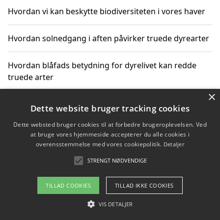
Hvordan vi kan beskytte biodiversiteten i vores haver
Hvordan solnedgang i aften påvirker truede dyrearter
Hvordan blåfads betydning for dyrelivet kan redde
truede arter
×
Hvordan kan gaver til unge voksne støtte bevarelsen
Dette website bruger tracking cookies
af truede dyrearter
Dette websted bruger cookies til at forbedre brugeroplevelsen. Ved
at bruge vores hjemmeside accepterer du alle cookies i
overensstemmelse med vores cookiepolitik.
Detaljer
STRENGT NØDVENDIGE
Copyright 2026 - Pilanto Aps
Om / kontakt
Blog
Betingelser
TILLAD COOKIES
TILLAD IKKE COOKIES
VIS DETALJER