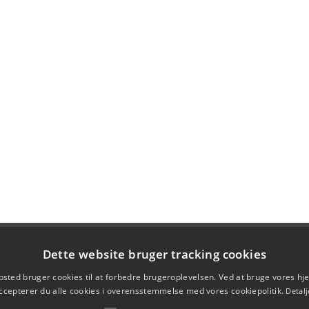
Dette website bruger tracking cookies
sted bruger cookies til at forbedre brugeroplevelsen. Ved at bruge vores 
ccepterer du alle cookies i overensstemmelse med vores cookiepolitik.
Detalj