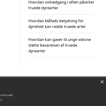
Hvordan solnedgang i aften påvirker
truede dyrearter
Hvordan blåfads betydning for
dyrelivet kan redde truede arter
Hvordan kan gaver til unge voksne
støtte bevarelsen af truede
dyrearter
×
Om / kontakt
Blog
Betingelser
hjemmeside
er