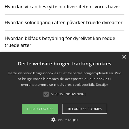
Hvordan vi kan beskytte biodiversiteten i vores haver
Hvordan solnedgang i aften påvirker truede dyrearter
Hvordan blåfads betydning for dyrelivet kan redde
truede arter
×
Hvordan kan gaver til unge voksne støtte bevarelsen
Dette website bruger tracking cookies
af truede dyrearter
Dette websted bruger cookies til at forbedre brugeroplevelsen. Ved
at bruge vores hjemmeside accepterer du alle cookies i
overensstemmelse med vores cookiepolitik.
Detaljer
STRENGT NØDVENDIGE
Copyright 2026 - Pilanto Aps
Om / kontakt
Blog
Betingelser
TILLAD COOKIES
TILLAD IKKE COOKIES
VIS DETALJER