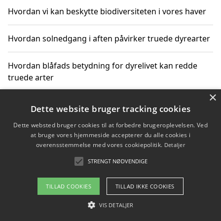
Hvordan vi kan beskytte biodiversiteten i vores haver
Hvordan solnedgang i aften påvirker truede dyrearter
Hvordan blåfads betydning for dyrelivet kan redde
truede arter
×
Hvordan kan gaver til unge voksne støtte bevarelsen
Dette website bruger tracking cookies
af truede dyrearter
Dette websted bruger cookies til at forbedre brugeroplevelsen. Ved
at bruge vores hjemmeside accepterer du alle cookies i
overensstemmelse med vores cookiepolitik.
Detaljer
STRENGT NØDVENDIGE
Copyright 2026 - Pilanto Aps
Om / kontakt
Blog
Betingelser
TILLAD COOKIES
TILLAD IKKE COOKIES
VIS DETALJER