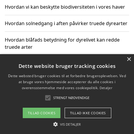
Hvordan vi kan beskytte biodiversiteten i vores haver
Hvordan solnedgang i aften påvirker truede dyrearter
Hvordan blåfads betydning for dyrelivet kan redde
truede arter
×
Hvordan kan gaver til unge voksne støtte bevarelsen
Dette website bruger tracking cookies
af truede dyrearter
Dette websted bruger cookies til at forbedre brugeroplevelsen. Ved
at bruge vores hjemmeside accepterer du alle cookies i
overensstemmelse med vores cookiepolitik.
Detaljer
STRENGT NØDVENDIGE
Copyright 2026 - Pilanto Aps
Om / kontakt
Blog
Betingelser
TILLAD COOKIES
TILLAD IKKE COOKIES
VIS DETALJER