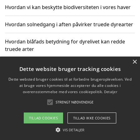
Hvordan vi kan beskytte biodiversiteten i vores haver
Hvordan solnedgang i aften påvirker truede dyrearter
Hvordan blåfads betydning for dyrelivet kan redde
truede arter
×
Hvordan kan gaver til unge voksne støtte bevarelsen
Dette website bruger tracking cookies
af truede dyrearter
Dette websted bruger cookies til at forbedre brugeroplevelsen. Ved
at bruge vores hjemmeside accepterer du alle cookies i
overensstemmelse med vores cookiepolitik.
Detaljer
STRENGT NØDVENDIGE
Copyright 2026 - Pilanto Aps
Om / kontakt
Blog
Betingelser
TILLAD COOKIES
TILLAD IKKE COOKIES
VIS DETALJER