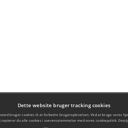
Dette website bruger tracking cookies
sted bruger cookies til at forbedre brugeroplevelsen. Ved at bruge vores 
ccepterer du alle cookies i overensstemmelse med vores cookiepolitik.
Detalj