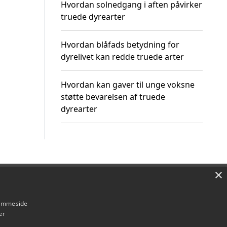
Hvordan solnedgang i aften påvirker
truede dyrearter
Hvordan blåfads betydning for
dyrelivet kan redde truede arter
Hvordan kan gaver til unge voksne
støtte bevarelsen af truede
dyrearter
×
Om / kontakt
Blog
Betingelser
hjemmeside
er