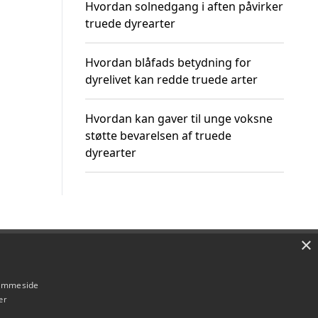
Hvordan solnedgang i aften påvirker
truede dyrearter
Hvordan blåfads betydning for
dyrelivet kan redde truede arter
Hvordan kan gaver til unge voksne
støtte bevarelsen af truede
dyrearter
×
Om / kontakt
Blog
Betingelser
hjemmeside
er