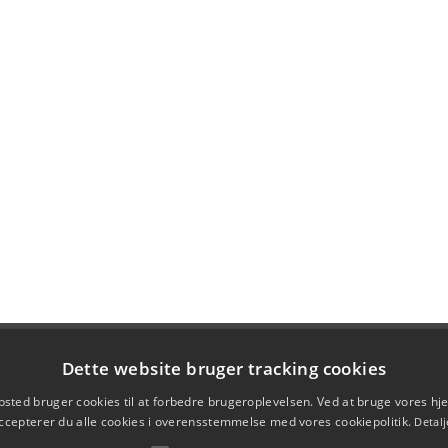
Dette website bruger tracking cookies
sted bruger cookies til at forbedre brugeroplevelsen. Ved at bruge vores 
ccepterer du alle cookies i overensstemmelse med vores cookiepolitik.
Detalj