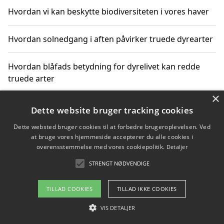
Hvordan vi kan beskytte biodiversiteten i vores haver
Hvordan solnedgang i aften påvirker truede dyrearter
Hvordan blåfads betydning for dyrelivet kan redde
truede arter
×
Hvordan kan gaver til unge voksne støtte bevarelsen
Dette website bruger tracking cookies
af truede dyrearter
Dette websted bruger cookies til at forbedre brugeroplevelsen. Ved
at bruge vores hjemmeside accepterer du alle cookies i
overensstemmelse med vores cookiepolitik.
Detaljer
STRENGT NØDVENDIGE
Copyright 2026 - Pilanto Aps
Om / kontakt
Blog
Betingelser
TILLAD COOKIES
TILLAD IKKE COOKIES
VIS DETALJER