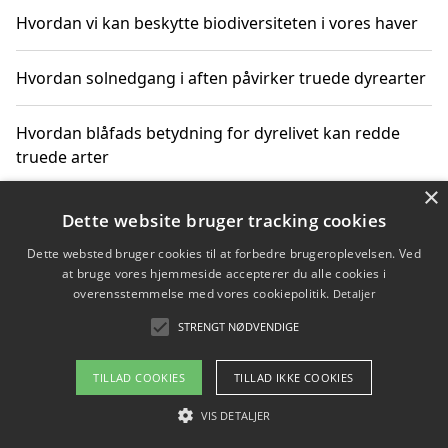
Hvordan vi kan beskytte biodiversiteten i vores haver
Hvordan solnedgang i aften påvirker truede dyrearter
Hvordan blåfads betydning for dyrelivet kan redde
truede arter
×
Hvordan kan gaver til unge voksne støtte bevarelsen
Dette website bruger tracking cookies
af truede dyrearter
Dette websted bruger cookies til at forbedre brugeroplevelsen. Ved
at bruge vores hjemmeside accepterer du alle cookies i
overensstemmelse med vores cookiepolitik.
Detaljer
STRENGT NØDVENDIGE
Copyright 2026 - Pilanto Aps
Om / kontakt
Blog
Betingelser
TILLAD COOKIES
TILLAD IKKE COOKIES
VIS DETALJER