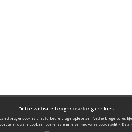
Dette website bruger tracking cookies
sted bruger cookies til at forbedre brugeroplevelsen. Ved at bruge vores 
ccepterer du alle cookies i overensstemmelse med vores cookiepolitik.
Detalj