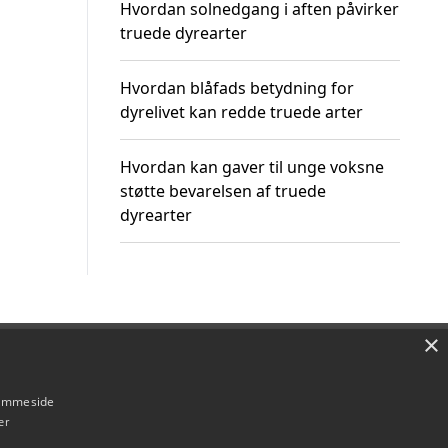
Hvordan solnedgang i aften påvirker
truede dyrearter
Hvordan blåfads betydning for
dyrelivet kan redde truede arter
Hvordan kan gaver til unge voksne
støtte bevarelsen af truede
dyrearter
×
Om / kontakt
Blog
Betingelser
hjemmeside
er