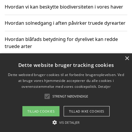
Hvordan vi kan beskytte biodiversiteten i vores haver
Hvordan solnedgang i aften påvirker truede dyrearter
Hvordan blåfads betydning for dyrelivet kan redde
truede arter
×
Hvordan kan gaver til unge voksne støtte bevarelsen
Dette website bruger tracking cookies
af truede dyrearter
Dette websted bruger cookies til at forbedre brugeroplevelsen. Ved
at bruge vores hjemmeside accepterer du alle cookies i
overensstemmelse med vores cookiepolitik.
Detaljer
STRENGT NØDVENDIGE
Copyright 2026 - Pilanto Aps
Om / kontakt
Blog
Betingelser
TILLAD COOKIES
TILLAD IKKE COOKIES
VIS DETALJER