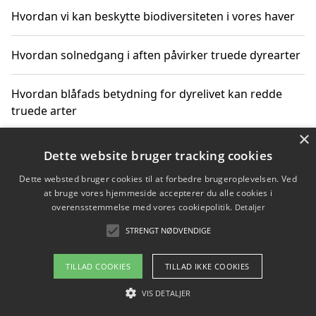
Hvordan vi kan beskytte biodiversiteten i vores haver
Hvordan solnedgang i aften påvirker truede dyrearter
Hvordan blåfads betydning for dyrelivet kan redde
truede arter
×
Hvordan kan gaver til unge voksne støtte bevarelsen
Dette website bruger tracking cookies
af truede dyrearter
Dette websted bruger cookies til at forbedre brugeroplevelsen. Ved
at bruge vores hjemmeside accepterer du alle cookies i
overensstemmelse med vores cookiepolitik.
Detaljer
STRENGT NØDVENDIGE
Copyright 2026 - Pilanto Aps
Om / kontakt
Blog
Betingelser
TILLAD COOKIES
TILLAD IKKE COOKIES
VIS DETALJER