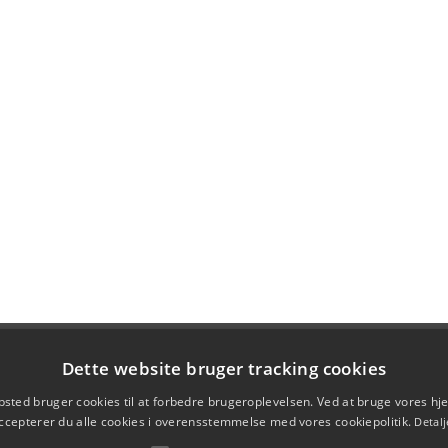
Dette website bruger tracking cookies
sted bruger cookies til at forbedre brugeroplevelsen. Ved at bruge vores 
ccepterer du alle cookies i overensstemmelse med vores cookiepolitik.
Detalj