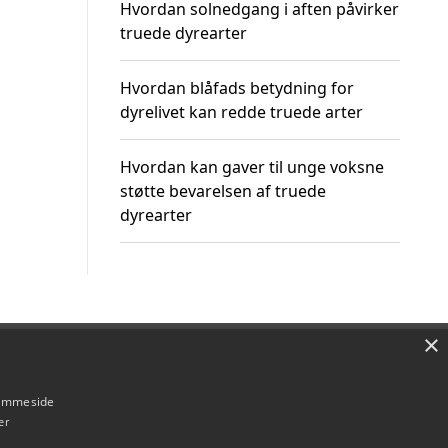
Hvordan solnedgang i aften påvirker
truede dyrearter
Hvordan blåfads betydning for
dyrelivet kan redde truede arter
Hvordan kan gaver til unge voksne
støtte bevarelsen af truede
dyrearter
×
Om / kontakt
Blog
Betingelser
hjemmeside
er