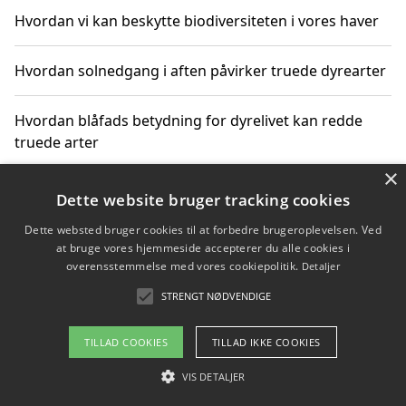
Hvordan vi kan beskytte biodiversiteten i vores haver
Hvordan solnedgang i aften påvirker truede dyrearter
Hvordan blåfads betydning for dyrelivet kan redde
truede arter
×
Hvordan kan gaver til unge voksne støtte bevarelsen
Dette website bruger tracking cookies
af truede dyrearter
Dette websted bruger cookies til at forbedre brugeroplevelsen. Ved
at bruge vores hjemmeside accepterer du alle cookies i
overensstemmelse med vores cookiepolitik.
Detaljer
STRENGT NØDVENDIGE
Copyright 2026 - Pilanto Aps
Om / kontakt
Blog
Betingelser
TILLAD COOKIES
TILLAD IKKE COOKIES
VIS DETALJER