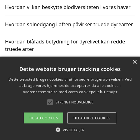
Hvordan vi kan beskytte biodiversiteten i vores haver
Hvordan solnedgang i aften påvirker truede dyrearter
Hvordan blåfads betydning for dyrelivet kan redde
truede arter
×
Hvordan kan gaver til unge voksne støtte bevarelsen
Dette website bruger tracking cookies
af truede dyrearter
Dette websted bruger cookies til at forbedre brugeroplevelsen. Ved
at bruge vores hjemmeside accepterer du alle cookies i
overensstemmelse med vores cookiepolitik.
Detaljer
STRENGT NØDVENDIGE
Copyright 2026 - Pilanto Aps
Om / kontakt
Blog
Betingelser
TILLAD COOKIES
TILLAD IKKE COOKIES
VIS DETALJER