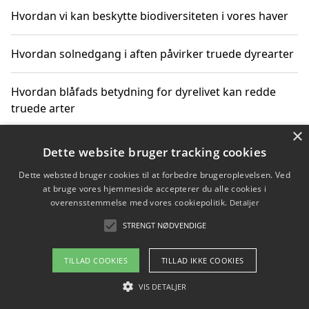
Hvordan vi kan beskytte biodiversiteten i vores haver
Hvordan solnedgang i aften påvirker truede dyrearter
Hvordan blåfads betydning for dyrelivet kan redde
truede arter
×
Hvordan kan gaver til unge voksne støtte bevarelsen
Dette website bruger tracking cookies
af truede dyrearter
Dette websted bruger cookies til at forbedre brugeroplevelsen. Ved
at bruge vores hjemmeside accepterer du alle cookies i
overensstemmelse med vores cookiepolitik.
Detaljer
STRENGT NØDVENDIGE
Copyright 2026 - Pilanto Aps
Om / kontakt
Blog
Betingelser
TILLAD COOKIES
TILLAD IKKE COOKIES
VIS DETALJER