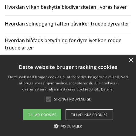
Hvordan vi kan beskytte biodiversiteten i vores haver
Hvordan solnedgang i aften påvirker truede dyrearter
Hvordan blåfads betydning for dyrelivet kan redde
truede arter
×
Hvordan kan gaver til unge voksne støtte bevarelsen
Dette website bruger tracking cookies
af truede dyrearter
Dette websted bruger cookies til at forbedre brugeroplevelsen. Ved
at bruge vores hjemmeside accepterer du alle cookies i
overensstemmelse med vores cookiepolitik.
Detaljer
STRENGT NØDVENDIGE
Copyright 2026 - Pilanto Aps
Om / kontakt
Blog
Betingelser
TILLAD COOKIES
TILLAD IKKE COOKIES
VIS DETALJER