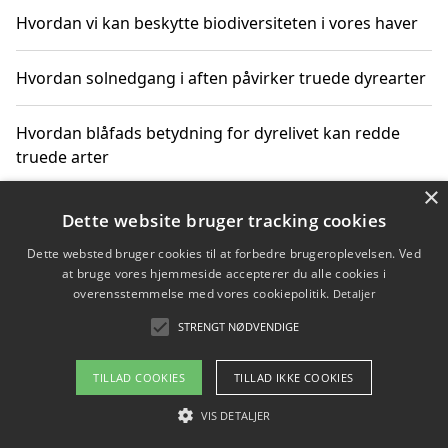
Hvordan vi kan beskytte biodiversiteten i vores haver
Hvordan solnedgang i aften påvirker truede dyrearter
Hvordan blåfads betydning for dyrelivet kan redde
truede arter
×
Hvordan kan gaver til unge voksne støtte bevarelsen
Dette website bruger tracking cookies
af truede dyrearter
Dette websted bruger cookies til at forbedre brugeroplevelsen. Ved
at bruge vores hjemmeside accepterer du alle cookies i
overensstemmelse med vores cookiepolitik.
Detaljer
STRENGT NØDVENDIGE
Copyright 2026 - Pilanto Aps
Om / kontakt
Blog
Betingelser
TILLAD COOKIES
TILLAD IKKE COOKIES
VIS DETALJER