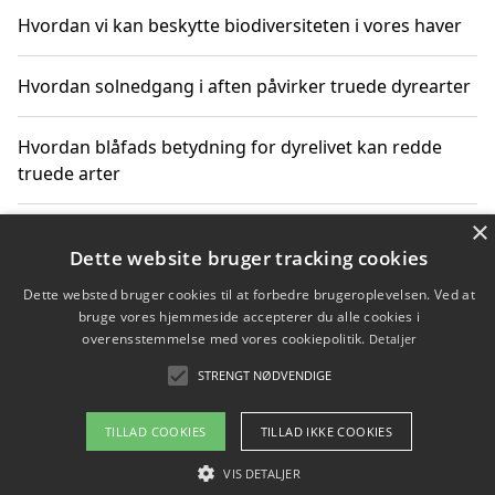
Hvordan vi kan beskytte biodiversiteten i vores haver
Hvordan solnedgang i aften påvirker truede dyrearter
Hvordan blåfads betydning for dyrelivet kan redde
truede arter
×
Hvordan kan gaver til unge voksne støtte bevarelsen
Dette website bruger tracking cookies
af truede dyrearter
Dette websted bruger cookies til at forbedre brugeroplevelsen. Ved at
bruge vores hjemmeside accepterer du alle cookies i
overensstemmelse med vores cookiepolitik.
Detaljer
Copyright 2026 - Pilanto Aps
STRENGT NØDVENDIGE
Om / kontakt
Blog
Betingelser
TILLAD COOKIES
TILLAD IKKE COOKIES
VIS DETALJER