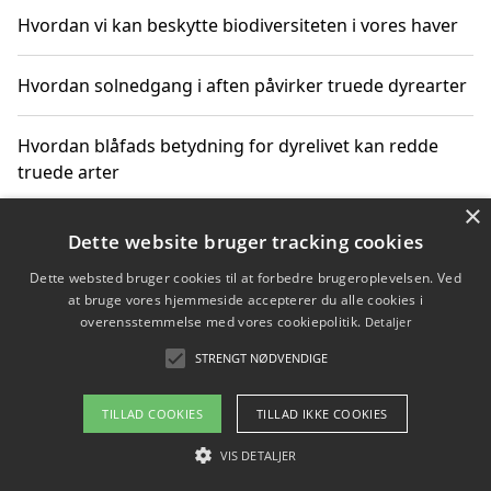
Hvordan vi kan beskytte biodiversiteten i vores haver
Hvordan solnedgang i aften påvirker truede dyrearter
Hvordan blåfads betydning for dyrelivet kan redde
truede arter
×
Hvordan kan gaver til unge voksne støtte bevarelsen
Dette website bruger tracking cookies
af truede dyrearter
Dette websted bruger cookies til at forbedre brugeroplevelsen. Ved
at bruge vores hjemmeside accepterer du alle cookies i
overensstemmelse med vores cookiepolitik.
Detaljer
STRENGT NØDVENDIGE
Copyright 2026 - Pilanto Aps
Om / kontakt
Blog
Betingelser
TILLAD COOKIES
TILLAD IKKE COOKIES
VIS DETALJER