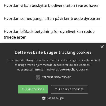
Hvordan vi kan beskytte biodiversiteten i vores haver
Hvordan solnedgang i aften påvirker truede dyrearter
Hvordan blåfads betydning for dyrelivet kan redde
truede arter
×
Hvordan kan gaver til unge voksne støtte bevarelsen
Dette website bruger tracking cookies
af truede dyrearter
Dette websted bruger cookies til at forbedre brugeroplevelsen. Ved
at bruge vores hjemmeside accepterer du alle cookies i
overensstemmelse med vores cookiepolitik.
Detaljer
STRENGT NØDVENDIGE
Copyright 2026 - Pilanto Aps
Om / kontakt
Blog
Betingelser
TILLAD COOKIES
TILLAD IKKE COOKIES
VIS DETALJER