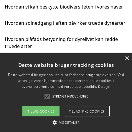
Hvordan vi kan beskytte biodiversiteten i vores haver
Hvordan solnedgang i aften påvirker truede dyrearter
Hvordan blåfads betydning for dyrelivet kan redde
truede arter
×
Hvordan kan gaver til unge voksne støtte bevarelsen
Dette website bruger tracking cookies
af truede dyrearter
Dette websted bruger cookies til at forbedre brugeroplevelsen. Ved
at bruge vores hjemmeside accepterer du alle cookies i
overensstemmelse med vores cookiepolitik.
Detaljer
STRENGT NØDVENDIGE
Copyright 2026 - Pilanto Aps
Om / kontakt
Blog
Betingelser
TILLAD COOKIES
TILLAD IKKE COOKIES
VIS DETALJER