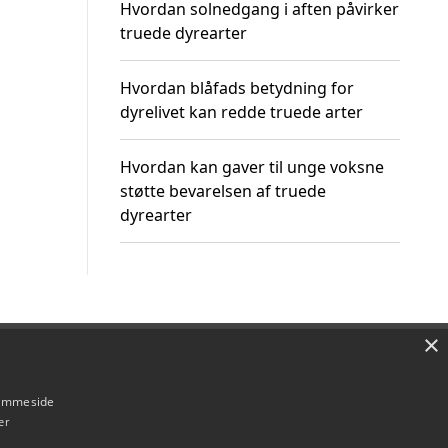
Hvordan solnedgang i aften påvirker
truede dyrearter
Hvordan blåfads betydning for
dyrelivet kan redde truede arter
Hvordan kan gaver til unge voksne
støtte bevarelsen af truede
dyrearter
×
Om / kontakt
Blog
Betingelser
hjemmeside
er