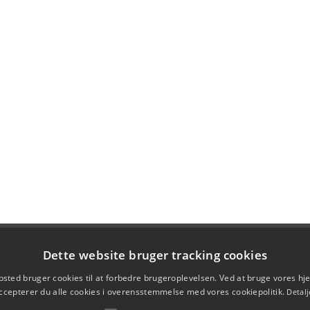
Dette website bruger tracking cookies
sted bruger cookies til at forbedre brugeroplevelsen. Ved at bruge vores 
ccepterer du alle cookies i overensstemmelse med vores cookiepolitik.
Detalj