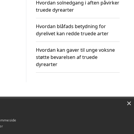
Hvordan solnedgang i aften påvirker
truede dyrearter
Hvordan blåfads betydning for
dyrelivet kan redde truede arter
Hvordan kan gaver til unge voksne
støtte bevarelsen af truede
dyrearter
×
Om / kontakt
Blog
Betingelser
hjemmeside
er