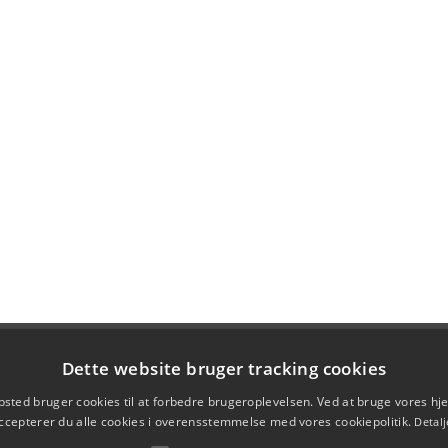
Dette website bruger tracking cookies
sted bruger cookies til at forbedre brugeroplevelsen. Ved at bruge vores 
ccepterer du alle cookies i overensstemmelse med vores cookiepolitik.
Detalj