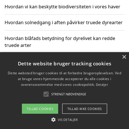
Hvordan vi kan beskytte biodiversiteten i vores haver
Hvordan solnedgang i aften påvirker truede dyrearter
Hvordan blåfads betydning for dyrelivet kan redde
truede arter
×
Hvordan kan gaver til unge voksne støtte bevarelsen
Dette website bruger tracking cookies
af truede dyrearter
Dette websted bruger cookies til at forbedre brugeroplevelsen. Ved
at bruge vores hjemmeside accepterer du alle cookies i
overensstemmelse med vores cookiepolitik.
Detaljer
STRENGT NØDVENDIGE
Copyright 2026 - Pilanto Aps
Om / kontakt
Blog
Betingelser
TILLAD COOKIES
TILLAD IKKE COOKIES
VIS DETALJER