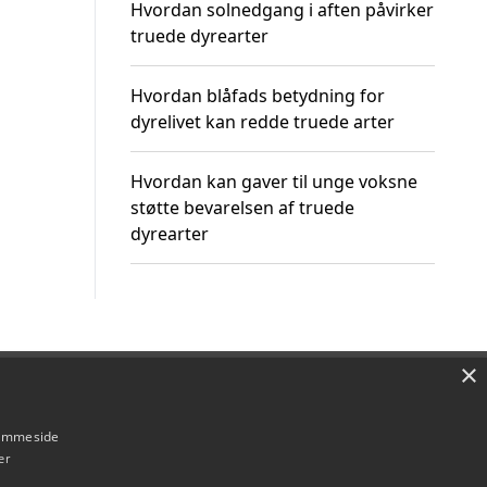
Hvordan solnedgang i aften påvirker
truede dyrearter
Hvordan blåfads betydning for
dyrelivet kan redde truede arter
Hvordan kan gaver til unge voksne
støtte bevarelsen af truede
dyrearter
×
Om / kontakt
Blog
Betingelser
hjemmeside
er