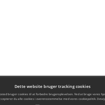
Dette website bruger tracking cookies
sted bruger cookies til at forbedre brugeroplevelsen. Ved at bruge vores 
ccepterer du alle cookies i overensstemmelse med vores cookiepolitik.
Detalj