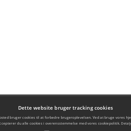
Dette website bruger tracking cookies
sted bruger cookies til at forbedre brugeroplevelsen. Ved at bruge vores 
ccepterer du alle cookies i overensstemmelse med vores cookiepolitik.
Detalj