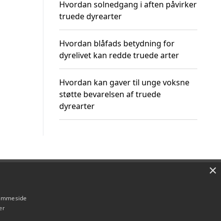
Hvordan solnedgang i aften påvirker
truede dyrearter
Hvordan blåfads betydning for
dyrelivet kan redde truede arter
Hvordan kan gaver til unge voksne
støtte bevarelsen af truede
dyrearter
×
Om / kontakt
Blog
Betingelser
hjemmeside
er