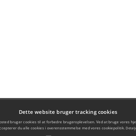
Dette website bruger tracking cookies
sted bruger cookies til at forbedre brugeroplevelsen. Ved at bruge vores 
ccepterer du alle cookies i overensstemmelse med vores cookiepolitik.
Detalj