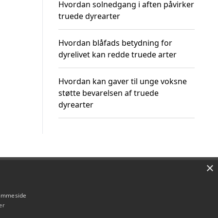
Hvordan solnedgang i aften påvirker
truede dyrearter
Hvordan blåfads betydning for
dyrelivet kan redde truede arter
Hvordan kan gaver til unge voksne
støtte bevarelsen af truede
dyrearter
×
Om / kontakt
Blog
Betingelser
hjemmeside
er